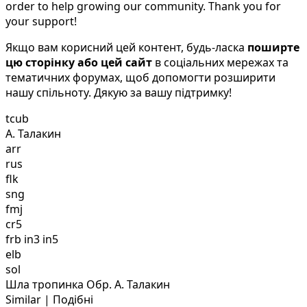
order to help growing our community. Thank you for
your support!
Якщо вам корисний цей контент, будь-ласка
поширте
цю сторінку або цей сайт
в соціальних мережах та
тематичних форумах, щоб допомогти розширити
нашу спільноту. Дякую за вашу підтримку!
tcub
А. Талакин
arr
rus
flk
sng
fmj
cr5
frb in3 in5
elb
sol
Шла тропинка Обр. А. Талакин
Similar | Подібні