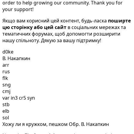
order to help growing our community. Thank you for
your support!
Якщо вам корисний цей контент, будь-ласка
поширте
цю сторінку або цей сайт
в соціальних мережах та
тематичних форумах, щоб допомогти розширити
нашу спільноту. Дякую за вашу підтримку!
d0ke
В. Накапкин
arr
rus
flk
sng
cmj
var in3 cr5 syn
stb
elb
sol
Хожу ли я кружком, пешком Обр. В. Накапкин