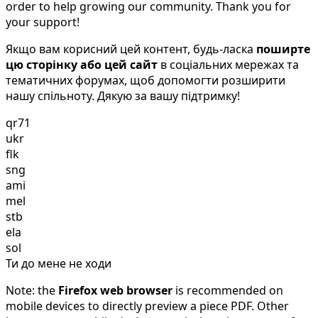
order to help growing our community. Thank you for
your support!
Якщо вам корисний цей контент, будь-ласка
поширте
цю сторінку або цей сайт
в соціальних мережах та
тематичних форумах, щоб допомогти розширити
нашу спільноту. Дякую за вашу підтримку!
qr71
ukr
flk
sng
ami
mel
stb
ela
sol
Ти до мене не ходи
Note: the
Firefox web browser
is recommended on
mobile devices to directly preview a piece PDF. Other