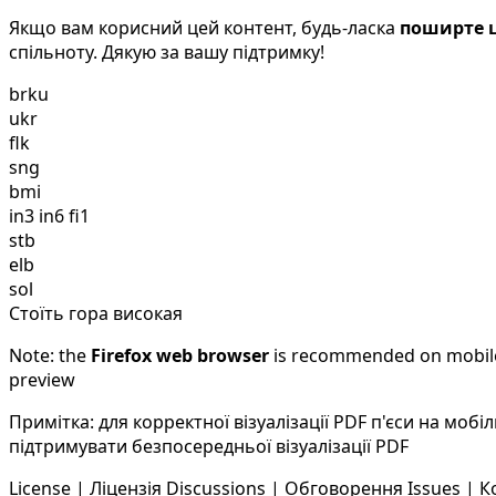
Якщо вам корисний цей контент, будь-ласка
поширте ц
спільноту. Дякую за вашу підтримку!
brku
ukr
flk
sng
bmi
in3 in6 fi1
stb
elb
sol
Стоїть гора високая
Note: the
Firefox web browser
is recommended on mobile d
preview
Примітка: для корректної візуалізації PDF п'єси на мо
підтримувати безпосередньої візуалізації PDF
License | Ліцензія
Discussions | Обговорення
Issues | 