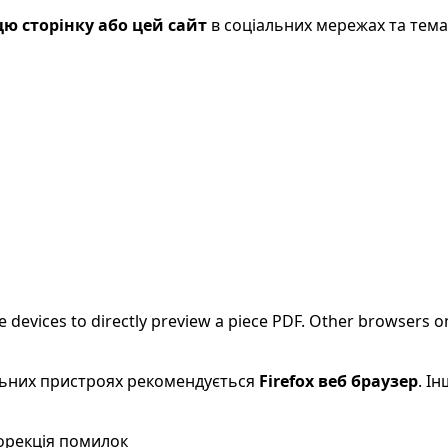
ю сторінку або цей сайт
в соціальних мережах та тем
evices to directly preview a piece PDF. Other browsers on
більних пристроях рекомендується
Firefox веб браузер
. І
Корекція помилок