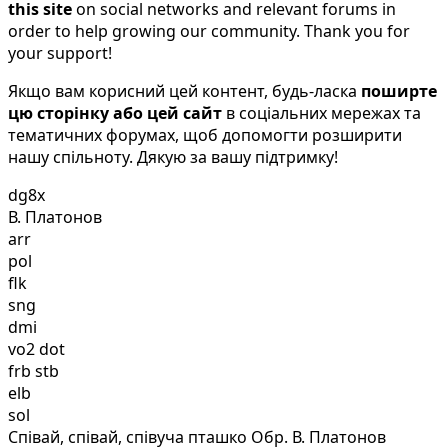
this site
on social networks and relevant forums in
order to help growing our community. Thank you for
your support!
Якщо вам корисний цей контент, будь-ласка
поширте
цю сторінку або цей сайт
в соціальних мережах та
тематичних форумах, щоб допомогти розширити
нашу спільноту. Дякую за вашу підтримку!
dg8x
В. Платонов
arr
pol
flk
sng
dmi
vo2 dot
frb stb
elb
sol
Співай, співай, співуча пташко Обр. В. Платонов