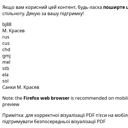
Якщо вам корисний цей контент, будь-ласка
поширте ц
спільноту. Дякую за вашу підтримку!
bj88
М. Красев
rus
cus
chd
gmj
mel
stb
ela
sol
Санки М. Красев
Note: the
Firefox web browser
is recommended on mobile d
preview
Примітка: для корректної візуалізації PDF п'єси на мо
підтримувати безпосередньої візуалізації PDF