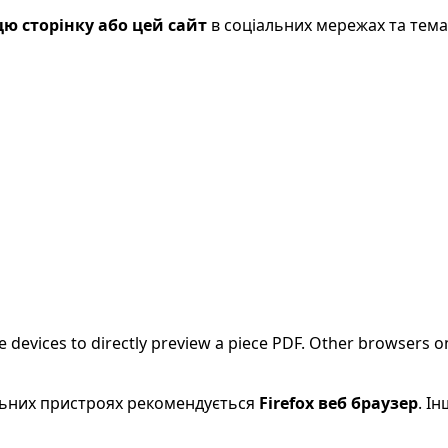
ю сторінку або цей сайт
в соціальних мережах та тем
evices to directly preview a piece PDF. Other browsers on
більних пристроях рекомендується
Firefox веб браузер
. І