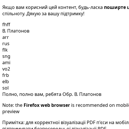
Якщо вам корисний цей контент, будь-ласка
поширте ц
спільноту. Дякую за вашу підтримку!
fhff
В. Платонов
arr
rus
flk
sng
ami
vo2
frb
elb
sol
Полно, полно вам, ребята Обр. В. Платонов
Note: the
Firefox web browser
is recommended on mobile d
preview
Примітка: для корректної візуалізації PDF п'єси на мо
підтримувати безпосередньої візуалізації PDF