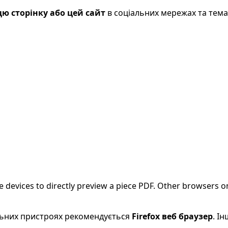
ю сторінку або цей сайт
в соціальних мережах та тем
evices to directly preview a piece PDF. Other browsers on
більних пристроях рекомендується
Firefox веб браузер
. І