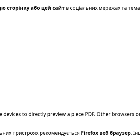
ю сторінку або цей сайт
в соціальних мережах та тем
evices to directly preview a piece PDF. Other browsers on
більних пристроях рекомендується
Firefox веб браузер
. І