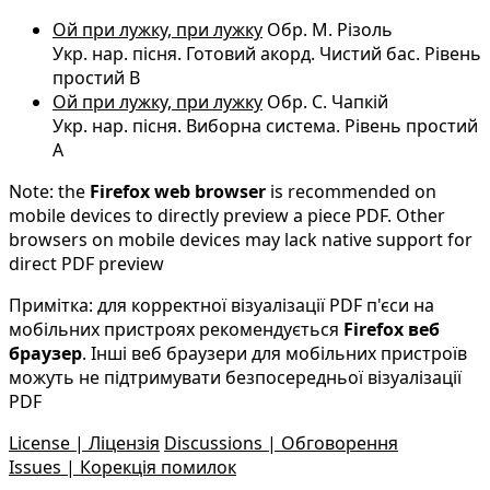
Ой при лужку, при лужку
Обр. М. Різоль
Укр. нар. пісня. Готовий акорд. Чистий бас. Рівень
простий B
Ой при лужку, при лужку
Обр. С. Чапкій
Укр. нар. пісня. Виборна система. Рівень простий
A
Note: the
Firefox web browser
is recommended on
mobile devices to directly preview a piece PDF. Other
browsers on mobile devices may lack native support for
direct PDF preview
Примітка: для корректної візуалізації PDF п'єси на
мобільних пристроях рекомендується
Firefox веб
браузер
. Інші веб браузери для мобільних пристроїв
можуть не підтримувати безпосередньої візуалізації
PDF
License | Ліцензія
Discussions | Обговорення
Issues | Корекція помилок