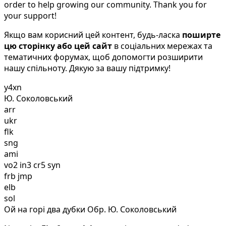
order to help growing our community. Thank you for
your support!
Якщо вам корисний цей контент, будь-ласка
поширте
цю сторінку або цей сайт
в соціальних мережах та
тематичних форумах, щоб допомогти розширити
нашу спільноту. Дякую за вашу підтримку!
y4xn
Ю. Соколовський
arr
ukr
flk
sng
ami
vo2 in3 cr5 syn
frb jmp
elb
sol
Ой на горі два дубки Обр. Ю. Соколовський