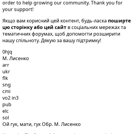
order to help growing our community. Thank you for
your support!
Якщо вам корисний цей контент, будь-ласка
поширте
цю сторінку або цей сайт
в соціальних мережах та
тематичних форумах, щоб допомогти розширити
нашу спільноту. Дякую за вашу підтримку!
0hjq
М. Лисенко
arr
ukr
flk
sng
cmi
vo2 in3
pub
elc
sol
Ой гук, мати, гук Обр. М. Лисенко