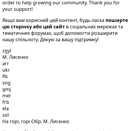
order to help growing our community. Thank you for
your support!
Якщо вам корисний цей контент, будь-ласка
поширте
цю сторінку або цей сайт
в соціальних мережах та
тематичних форумах, щоб допомогти розширити
нашу спільноту. Дякую за вашу підтримку!
zgyl
М. Лисенко
arr
ukr
flk
sng
gmj
mel
frb
ela
sol
На горі, горі Обр. М. Лисенко