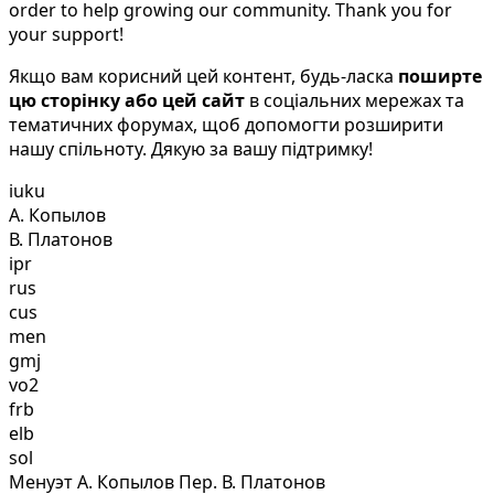
order to help growing our community. Thank you for
your support!
Якщо вам корисний цей контент, будь-ласка
поширте
цю сторінку або цей сайт
в соціальних мережах та
тематичних форумах, щоб допомогти розширити
нашу спільноту. Дякую за вашу підтримку!
iuku
А. Копылов
В. Платонов
ipr
rus
cus
men
gmj
vo2
frb
elb
sol
Менуэт А. Копылов Пер. В. Платонов