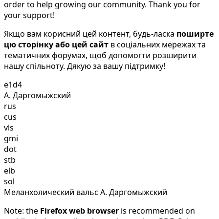
order to help growing our community. Thank you for
your support!
Якщо вам корисний цей контент, будь-ласка
поширте
цю сторінку або цей сайт
в соціальних мережах та
тематичних форумах, щоб допомогти розширити
нашу спільноту. Дякую за вашу підтримку!
e1d4
А. Даргомыжский
rus
cus
vls
gmi
dot
stb
elb
sol
Меланхолический вальс А. Даргомыжский
Note: the
Firefox web browser
is recommended on