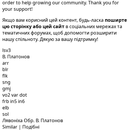
order to help growing our community. Thank you for
your support!
Якщо вам корисний цей контент, будь-ласка
поширте
цю сторінку або цей сайт
в соціальних мережах та
тематичних форумах, щоб допомогти розширити
нашу спільноту. Дякую за вашу підтримку!
lsv3
В. Платонов
arr
blr
flk
sng
gmj
vo2 var dot
frb in5 in6
elb
sol
Лявоніха Обр. В. Платонов
Similar | Подібні