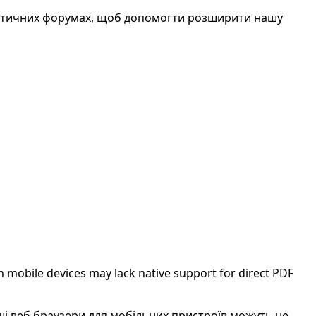
атичних форумах, щоб допомогти розширити нашу
 mobile devices may lack native support for direct PDF
нші веб браузери для мобільних пристроїв можуть не