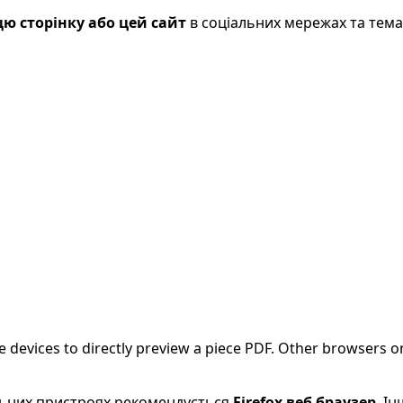
ю сторінку або цей сайт
в соціальних мережах та тем
evices to directly preview a piece PDF. Other browsers on
більних пристроях рекомендується
Firefox веб браузер
. І