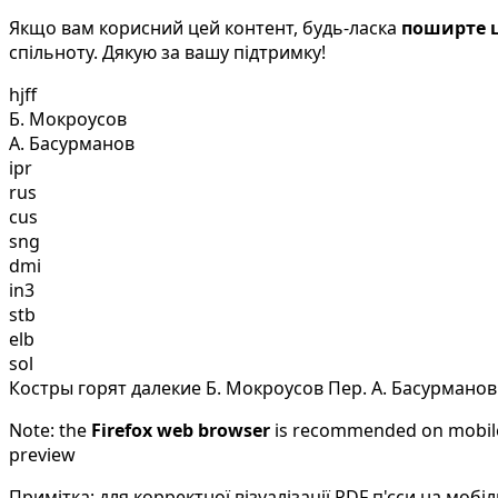
Якщо вам корисний цей контент, будь-ласка
поширте ц
спільноту. Дякую за вашу підтримку!
hjff
Б. Мокроусов
А. Басурманов
ipr
rus
cus
sng
dmi
in3
stb
elb
sol
Костры горят далекие Б. Мокроусов Пер. А. Басурманов
Note: the
Firefox web browser
is recommended on mobile d
preview
Примітка: для корректної візуалізації PDF п'єси на мо