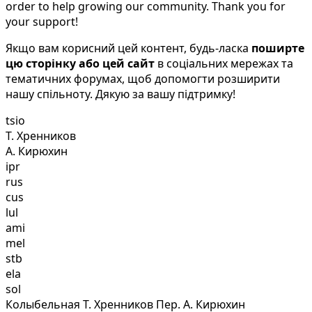
order to help growing our community. Thank you for
your support!
Якщо вам корисний цей контент, будь-ласка
поширте
цю сторінку або цей сайт
в соціальних мережах та
тематичних форумах, щоб допомогти розширити
нашу спільноту. Дякую за вашу підтримку!
tsio
Т. Хренников
А. Кирюхин
ipr
rus
cus
lul
ami
mel
stb
ela
sol
Колыбельная Т. Хренников Пер. А. Кирюхин