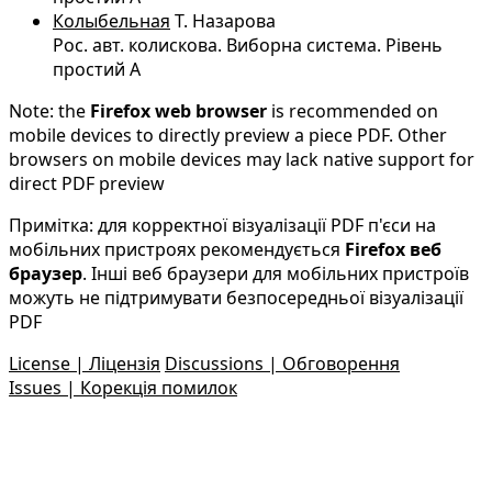
Колыбельная
Т. Назарова
Рос. авт. колискова. Виборна система. Рівень
простий A
Note: the
Firefox web browser
is recommended on
mobile devices to directly preview a piece PDF. Other
browsers on mobile devices may lack native support for
direct PDF preview
Примітка: для корректної візуалізації PDF п'єси на
мобільних пристроях рекомендується
Firefox веб
браузер
. Інші веб браузери для мобільних пристроїв
можуть не підтримувати безпосередньої візуалізації
PDF
License | Ліцензія
Discussions | Обговорення
Issues | Корекція помилок