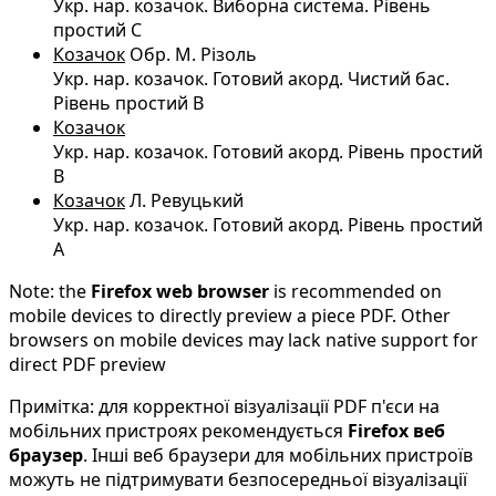
Укр. нар. козачок. Виборна система. Рівень
простий C
Козачок
Обр. М. Різоль
Укр. нар. козачок. Готовий акорд. Чистий бас.
Рівень простий B
Козачок
Укр. нар. козачок. Готовий акорд. Рівень простий
B
Козачок
Л. Ревуцький
Укр. нар. козачок. Готовий акорд. Рівень простий
A
Note: the
Firefox web browser
is recommended on
mobile devices to directly preview a piece PDF. Other
browsers on mobile devices may lack native support for
direct PDF preview
Примітка: для корректної візуалізації PDF п'єси на
мобільних пристроях рекомендується
Firefox веб
браузер
. Інші веб браузери для мобільних пристроїв
можуть не підтримувати безпосередньої візуалізації