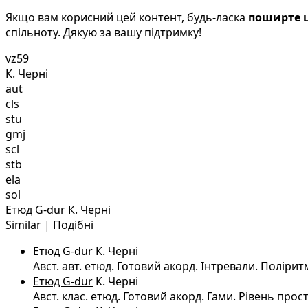
Якщо вам корисний цей контент, будь-ласка
поширте ц
спільноту. Дякую за вашу підтримку!
vz59
К. Черні
aut
cls
stu
gmj
scl
stb
ela
sol
Етюд G-dur К. Черні
Similar | Подібні
Етюд G-dur
К. Черні
Авст. авт. етюд. Готовий акорд. Інтревали. Полірит
Етюд G-dur
К. Черні
Авст. клас. етюд. Готовий акорд. Гами. Рівень прос