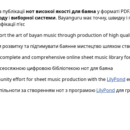
 публікації
нот високої якості для баяна
у форматі PDF
рду
і
виборної системи
. Bayanguru має точну, швидку і
ікації п'єс
ort the art of bayan music through production of high qual
и розвитку та підтимувати баянне мистецтво шляхом ство
 complete and comprehensive online sheet music library fo
 всеосяжною цифровою бібліотекою нот для баяна
unity effort for sheet music production with the
LilyPond
e
 спільноти за створенням нот з програмою
LilyPond
для гр