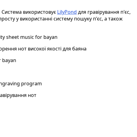
. Система використовує
LilyPond
для гравірування п'єс,
 просту у використанні систему пошуку п'єс, а також
ity sheet music for bayan
рення нот високої якості для баяна
r bayan
ngraving program
авірування нот