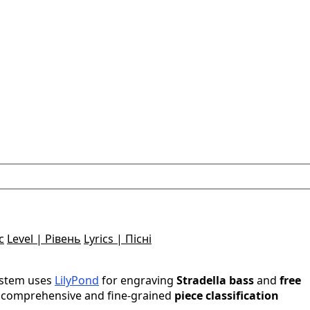
с
Level | Рівень
Lyrics | Пісні
ystem uses
LilyPond
for engraving
Stradella bass
and
free
 a comprehensive and fine-grained
piece classification