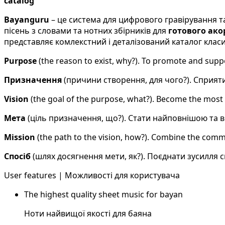
catalog
Bayanguru
– це система для цифрового гравірування та
пісень з словами та нотних збірників для
готового ако
представляє комлекстний і деталізований каталог класиф
Purpose
(the reason to exist, why?). To promote and supp
Призначення
(причини створення, для чого?). Сприят
Vision
(the goal of the purpose, what?). Become the most
Мета
(ціль призначення, що?). Стати найповнішою та
Mission
(the path to the vision, how?). Combine the comm
Спосіб
(шлях досягнення мети, як?). Поєднати зусилля
User features | Можливості для користувача
The highest quality sheet music for bayan
Ноти найвищої якості для баяна