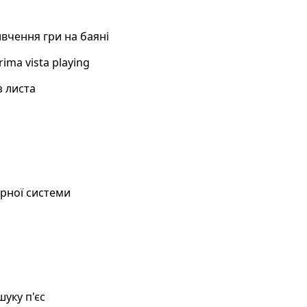
вчення гри на баяні
prima vista playing
з листа
орної системи
шуку п'єс