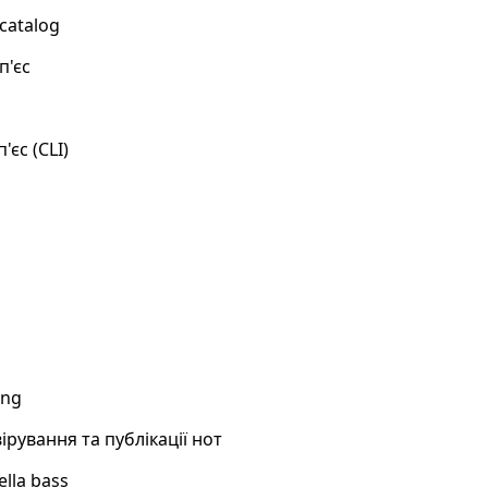
 catalog
п'єс
'єс (CLI)
ing
рування та публікації нот
ella bass