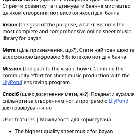
Сприяти розвитку та підтимувати баянне мистецтво
шляхом створення нот високої якості для баяна
Vision
(the goal of the purpose, what?). Become the
most complete and comprehensive online sheet music
library for bayan
Мета
(ціль призначення, що?). Стати найповнішою та
всеосяжною цифровою бібліотекою нот для баяна
Mission
(the path to the vision, how?). Combine the
community effort for sheet music production with the
LilyPond
engraving program
Спосіб
(шлях досягнення мети, як?). Поєднати зусилля
спільноти за створенням нот з програмою
LilyPond
для гравірування нот
User features | Можливості для користувача
The highest quality sheet music for bayan