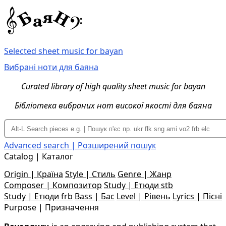
Selected sheet music for bayan
Вибрані ноти для баяна
Curated library of high quality sheet music for bayan
Бібліотека вибраних нот високої якості для баяна
Advanced search | Розширений пошук
Catalog | Каталог
Origin | Країна
Style | Стиль
Genre | Жанр
Composer | Композитор
Study | Етюди stb
Study | Етюди frb
Bass | Бас
Level | Рівень
Lyrics | Пісні
Purpose | Призначення