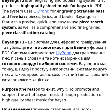
Bayanguru
is an engraving and publishing system that
produces
high quality sheet music for bayan
in PDF.
The system uses
LilyPond
for engraving
Stradella bass
and
free bass
pieces, lyrics, and books. Bayanguru
features a precise, quick, and easy to use
piece search
system
, as well as a comprehensive and fine-grained
piece classification catalog
Bayanguru
– це система для цифрового гравірування
та публікації
нот високої якості для баяна
у форматі
PDF. Система використовує
LilyPond
для гравірування
п'єс, пісень з словами та нотних збірників для
готового акорду
і
виборної системи
. Bayanguru має
точну, швидку і просту у використанні систему пошуку
п'єс, а також представляє комлекстний і деталізований
каталог класифікації п'єс
Purpose
(the reason to exist, why?). To promote and
support the art of bayan music through production of
high quality sheet music for bayan
Призначення
(причини створення, для чого?).