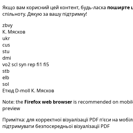
Якщо вам корисний цей контент, будь-ласка
поширте ц
спільноту. Дякую за вашу підтримку!
zbvy
К. Мясков
ukr
cus
stu
dmi
vo2 scl syn rep fi1 fi5
stb
elb
sol
Етюд D-moll К. Мясков
Note: the
Firefox web browser
is recommended on mobile d
preview
Примітка: для корректної візуалізації PDF п'єси на мо
підтримувати безпосередньої візуалізації PDF