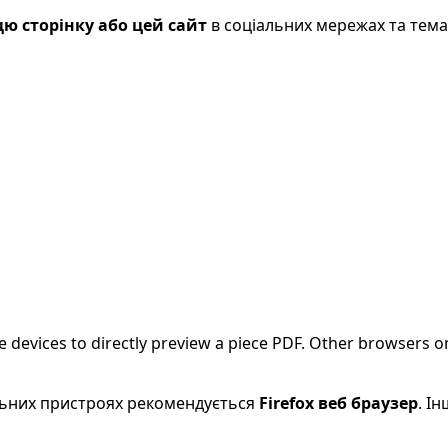
ю сторінку або цей сайт
в соціальних мережах та тем
evices to directly preview a piece PDF. Other browsers on
більних пристроях рекомендується
Firefox веб браузер
. І