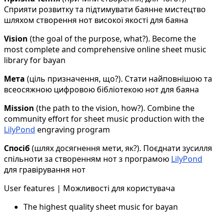
Сприяти розвитку та підтимувати баянне мистецтво
шляхом створення нот високої якості для баяна
Vision
(the goal of the purpose, what?). Become the
most complete and comprehensive online sheet music
library for bayan
Мета
(ціль призначення, що?). Стати найповнішою та
всеосяжною цифровою бібліотекою нот для баяна
Mission
(the path to the vision, how?). Combine the
community effort for sheet music production with the
LilyPond
engraving program
Спосіб
(шлях досягнення мети, як?). Поєднати зусилля
спільноти за створенням нот з програмою
LilyPond
для гравірування нот
User features | Можливості для користувача
The highest quality sheet music for bayan