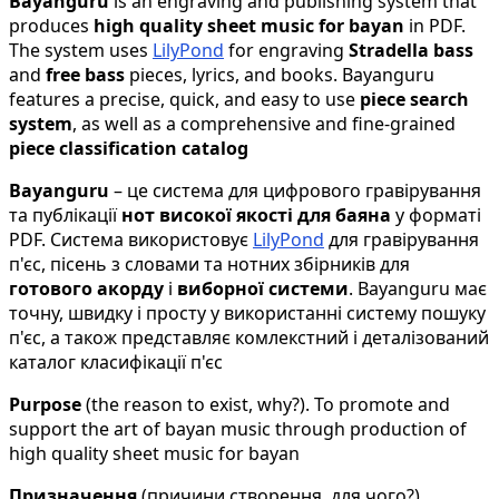
Bayanguru
is an engraving and publishing system that
produces
high quality sheet music for bayan
in PDF.
The system uses
LilyPond
for engraving
Stradella bass
and
free bass
pieces, lyrics, and books. Bayanguru
features a precise, quick, and easy to use
piece search
system
, as well as a comprehensive and fine-grained
piece classification catalog
Bayanguru
– це система для цифрового гравірування
та публікації
нот високої якості для баяна
у форматі
PDF. Система використовує
LilyPond
для гравірування
п'єс, пісень з словами та нотних збірників для
готового акорду
і
виборної системи
. Bayanguru має
точну, швидку і просту у використанні систему пошуку
п'єс, а також представляє комлекстний і деталізований
каталог класифікації п'єс
Purpose
(the reason to exist, why?). To promote and
support the art of bayan music through production of
high quality sheet music for bayan
Призначення
(причини створення, для чого?).