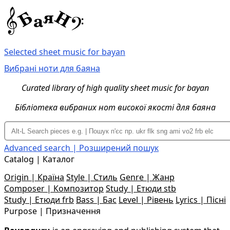
Selected sheet music for bayan
Вибрані ноти для баяна
Curated library of high quality sheet music for bayan
Бібліотека вибраних нот високої якості для баяна
Advanced search | Розширений пошук
Catalog | Каталог
Origin | Країна
Style | Стиль
Genre | Жанр
Composer | Композитор
Study | Етюди stb
Study | Етюди frb
Bass | Бас
Level | Рівень
Lyrics | Пісні
Purpose | Призначення