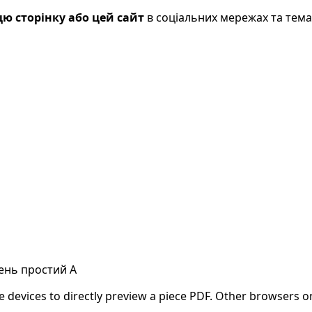
ю сторінку або цей сайт
в соціальних мережах та тем
івень простий A
evices to directly preview a piece PDF. Other browsers on