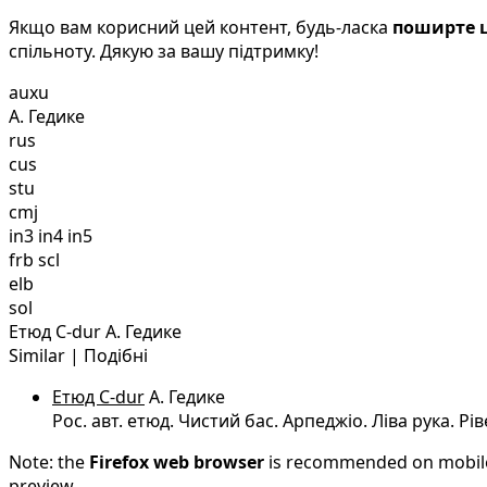
Якщо вам корисний цей контент, будь-ласка
поширте ц
спільноту. Дякую за вашу підтримку!
auxu
А. Гедике
rus
cus
stu
cmj
in3 in4 in5
frb scl
elb
sol
Етюд C-dur А. Гедике
Similar | Подібні
Етюд C-dur
А. Гедике
Рос. авт. етюд. Чистий бас. Арпеджіо. Ліва рука. Р
Note: the
Firefox web browser
is recommended on mobile d
preview