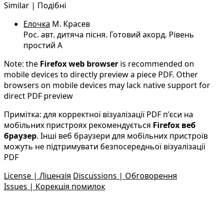
Similar | Подібні
Елочка
М. Красев
Рос. авт. дитяча пісня. Готовий акорд. Рівень
простий A
Note: the
Firefox web browser
is recommended on
mobile devices to directly preview a piece PDF. Other
browsers on mobile devices may lack native support for
direct PDF preview
Примітка: для корректної візуалізації PDF п'єси на
мобільних пристроях рекомендується
Firefox веб
браузер
. Інші веб браузери для мобільних пристроїв
можуть не підтримувати безпосередньої візуалізації
PDF
License | Ліцензія
Discussions | Обговорення
Issues | Корекція помилок