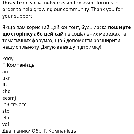
this site
on social networks and relevant forums in
order to help growing our community. Thank you for
your support!
Якщо вам корисний цей контент, будь-ласка
поширте
цю сторінку або цей сайт
в соціальних мережах та
тематичних форумах, щоб допомогти розширити
нашу спільноту. Дякую за вашу підтримку!
kddy
Г. Компанієць
arr
ukr
flk
chd
eesmj
in3 cr5 acc
stb
elb
vc1
Два півники Обр. Г. Компанієць