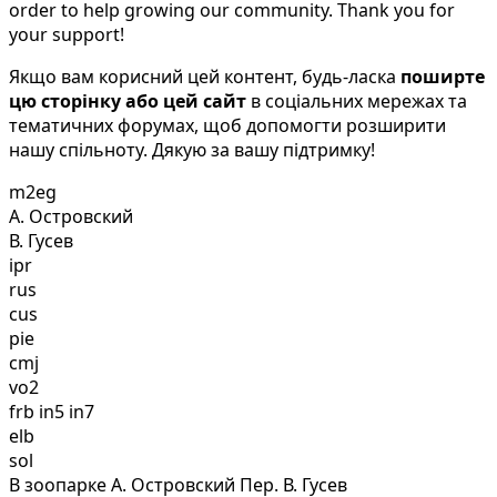
order to help growing our community. Thank you for
your support!
Якщо вам корисний цей контент, будь-ласка
поширте
цю сторінку або цей сайт
в соціальних мережах та
тематичних форумах, щоб допомогти розширити
нашу спільноту. Дякую за вашу підтримку!
m2eg
А. Островский
В. Гусев
ipr
rus
cus
pie
cmj
vo2
frb in5 in7
elb
sol
В зоопарке А. Островский Пер. В. Гусев