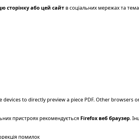
ю сторінку або цей сайт
в соціальних мережах та тем
evices to directly preview a piece PDF. Other browsers on
більних пристроях рекомендується
Firefox веб браузер
. І
Корекція помилок