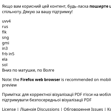
Якщо вам корисний цей контент, будь-ласка
поширте ц
спільноту. Дякую за вашу підтримку!
uvv4
rus
flk
sng
gmi
in3
frb in5
ela
sol
Вниз по матушке, по Волге
Note: the
Firefox web browser
is recommended on mobile d
preview
Примітка: для корректної візуалізації PDF п'єси на мо
підтримувати безпосередньої візуалізації PDF
License | Ліцензія
Discussions | Обговорення
Issues | 