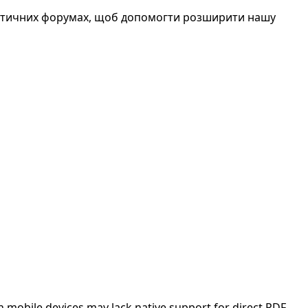
атичних форумах, щоб допомогти розширити нашу
 mobile devices may lack native support for direct PDF