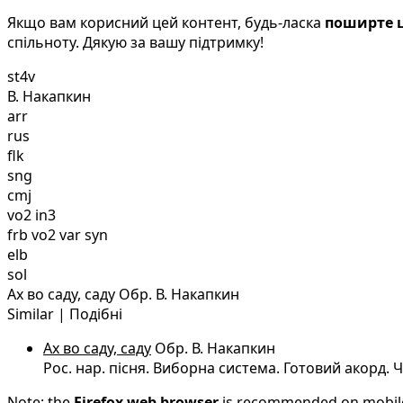
Якщо вам корисний цей контент, будь-ласка
поширте ц
спільноту. Дякую за вашу підтримку!
st4v
В. Накапкин
arr
rus
flk
sng
cmj
vo2 in3
frb vo2 var syn
elb
sol
Ах во саду, саду Обр. В. Накапкин
Similar | Подібні
Ах во саду, саду
Обр. В. Накапкин
Рос. нар. пісня. Виборна система. Готовий акорд. 
Note: the
Firefox web browser
is recommended on mobile d