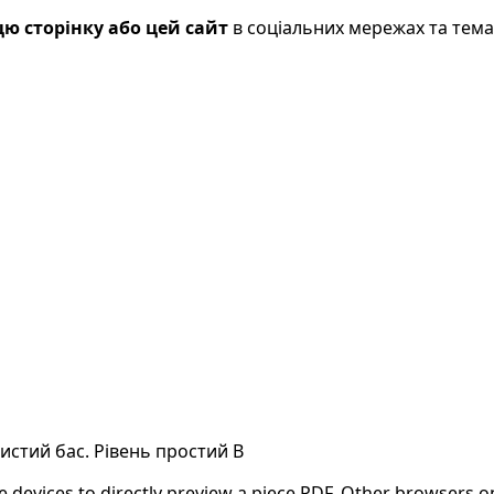
ю сторінку або цей сайт
в соціальних мережах та тем
Чистий бас. Рівень простий B
evices to directly preview a piece PDF. Other browsers on